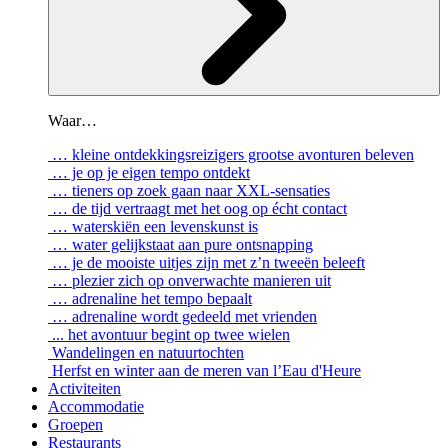
Waar…
… kleine ontdekkingsreizigers grootse avonturen beleven
… je op je eigen tempo ontdekt
… tieners op zoek gaan naar XXL-sensaties
… de tijd vertraagt met het oog op écht contact
… waterskiën een levenskunst is
… water gelijkstaat aan pure ontsnapping
… je de mooiste uitjes zijn met z’n tweeën beleeft
… plezier zich op onverwachte manieren uit
… adrenaline het tempo bepaalt
… adrenaline wordt gedeeld met vrienden
... het avontuur begint op twee wielen
Wandelingen en natuurtochten
Herfst en winter aan de meren van l’Eau d'Heure
Activiteiten
Accommodatie
Groepen
Restaurants