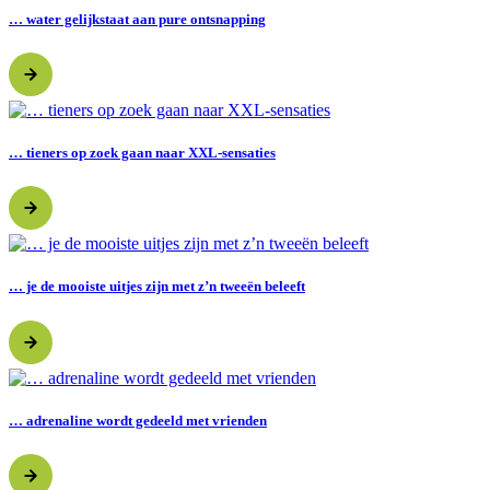
… water gelijkstaat aan pure ontsnapping
… tieners op zoek gaan naar XXL-sensaties
… je de mooiste uitjes zijn met z’n tweeën beleeft
… adrenaline wordt gedeeld met vrienden