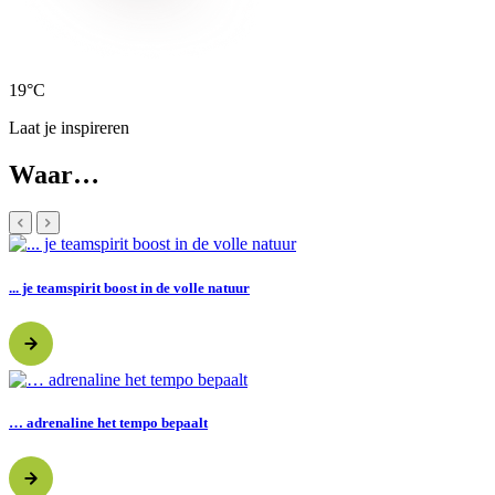
19°C
Laat je inspireren
Waar…
... je teamspirit boost in de volle natuur
… adrenaline het tempo bepaalt